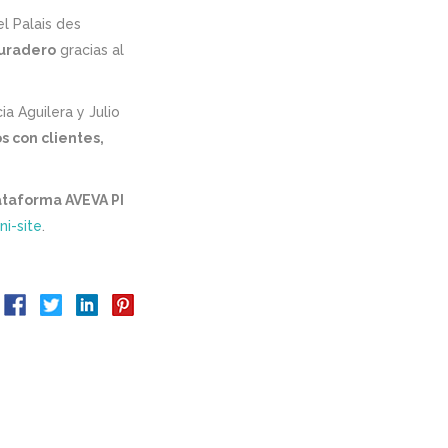
l Palais des
duradero
gracias al
cia Aguilera y Julio
 con clientes,
ataforma AVEVA PI
ni-site
.