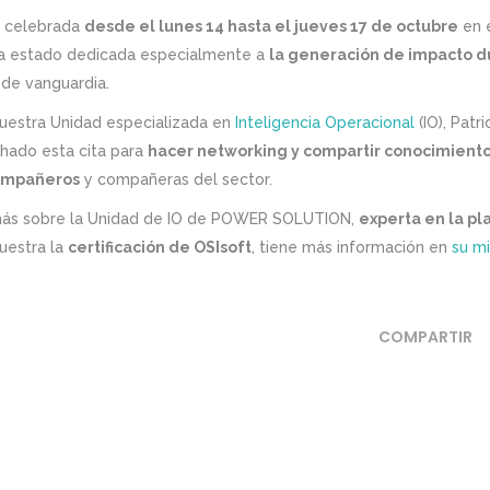
, celebrada
desde el lunes 14 hasta el jueves 17 de octubre
en e
ha estado dedicada especialmente a
la generación de impacto 
 de vanguardia.
nuestra Unidad especializada en
Inteligencia Operacional
(IO), Patri
chado esta cita para
hacer networking y compartir conocimientos
compañeros
y compañeras del sector.
más sobre la Unidad de IO de POWER SOLUTION,
experta en la pl
estra la
certificación de OSIsoft
, tiene más información en
su mi
COMPARTIR