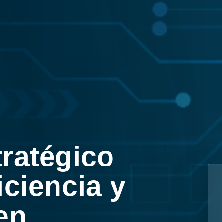
tratégico
iciencia y
en